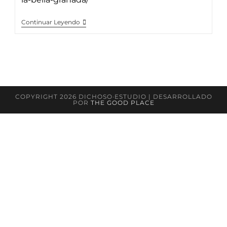
Hicontract
Continuar Leyendo
COPYRIGHT 2026 DICHOSO·ESTUDIO | DESARROLLADO
POR
THE GOOD PLACE