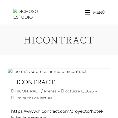
Saltar
al
MENÚ
contenido
HICONTRACT
HICONTRACT
Categoría
Publicación
HICONTRACT
/
Prensa
octubre 6, 2023
de
de
Tiempo
1 minutos de lectura
la
la
de
entrada:
entrada:
lectura:
https://www.hicontract.com/proyecto/hotel-
la-bella-granada/