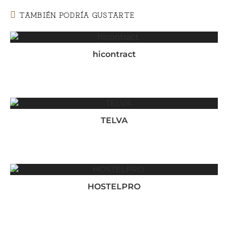
nueva
nueva
nueva
nueva
nueva
ventana
ventana
ventana
ventana
ventana
TAMBIÉN PODRÍA GUSTARTE
hicontract
TELVA
HOSTELPRO